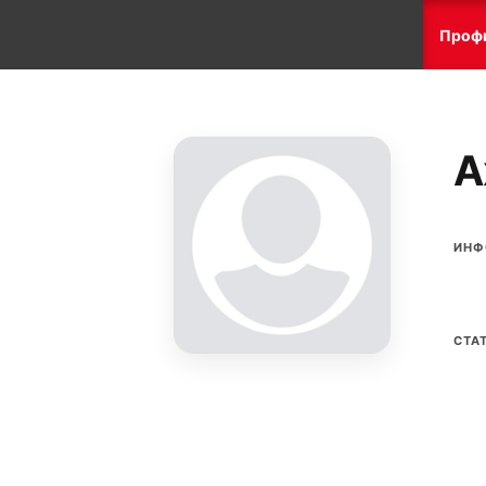
Проф
А
ИНФ
СТА