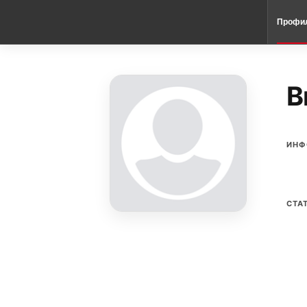
Профи
B
ИНФ
СТА