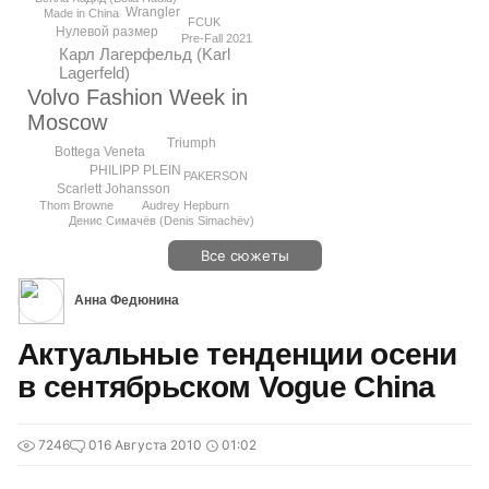
Wrangler
Made in China
FCUK
Нулевой размер
Pre-Fall 2021
Карл Лагерфельд (Karl
Lagerfeld)
Volvo Fashion Week in
Moscow
Triumph
Bottega Veneta
PHILIPP PLEIN
PAKERSON
Scarlett Johansson
Audrey Hepburn
Thom Browne
Денис Симачёв (Denis Simachёv)
Все сюжеты
Анна Федюнина
Актуальные тенденции осени
в сентябрьском Vogue China
7246
0
16 Августа 2010
01:02