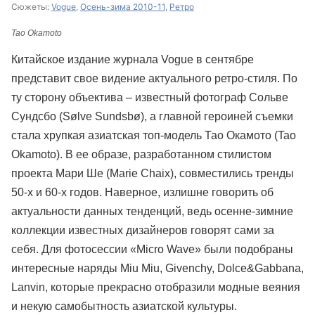
Сюжеты:
Vogue
,
Осень-зима 2010-11
,
Ретро
Tao Okamoto
Китайское издание журнала Vogue в сентябре
представит свое видение актуального ретро-стиля. По
ту сторону объектива – известный фотограф Сольве
Сундсбо (Sølve Sundsbø), а главной героиней съемки
стала хрупкая азиатская топ-модель Тао Окамото (Tao
Okamoto). В ее образе, разработанном стилистом
проекта Мари Ше (Marie Chaix), совместились тренды
50-х и 60-х годов. Наверное, излишне говорить об
актуальности данных тенденций, ведь осенне-зимние
коллекции известных дизайнеров говорят сами за
себя. Для фотосессии «Micro Wave» были подобраны
интересные наряды Miu Miu, Givenchy, Dolce&Gabbana,
Lanvin, которые прекрасно отобразили модные веяния
и некую самобытность азиатской культуры.