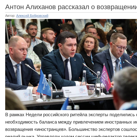
Антон Алиханов рассказал о возвращени
Автор:
Алексей Бобровский
В рамках Недели российского ритейла эксперты поделились 
необходимость баланса между привлечением иностранных ин
возвращения «иностранцев». Большинство экспертов сошлос
реалий рынка. Управляли ходом сессии шеф-редактор телек