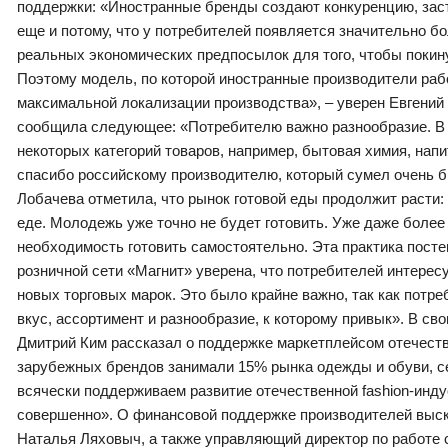
поддержки: «Иностранные бренды создают конкуренцию, заста
еще и потому, что у потребителей появляется значительно б
реальных экономических предпосылок для того, чтобы покину
Поэтому модель, по которой иностранные производители рабо
максимальной локализации производства», – уверен Евгений
сообщила следующее: «Потребителю важно разнообразие. В 
некоторых категорий товаров, например, бытовая химия, напи
спасибо российскому производителю, который сумел очень б
Лобачева отметила, что рынок готовой еды продолжит расти
еде. Молодежь уже точно не будет готовить. Уже даже более 
необходимость готовить самостоятельно. Эта практика пост
розничной сети «Магнит» уверена, что потребителей интерес
новых торговых марок. Это было крайне важно, так как потре
вкус, ассортимент и разнообразие, к которому привык». В с
Дмитрий Ким рассказал о поддержке маркетплейсом отечеств
зарубежных брендов занимали 15% рынка одежды и обуви, с
всячески поддерживаем развитие отечественной fashion-инду
совершенно». О финансовой поддержке производителей выск
Наталья Ляховыч, а также управляющий директор по работе