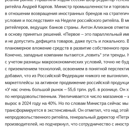
ритейла Андрей Карпов. Министр промышленности и торговл
в отношении возвращения иностранных брендов на стратегич
условия и последствия» на Неделе российского ритейла. В 
ритейлеров, ведущих банков страны. Антон Алиханов отмети
в основу принятых решений. «Первое – это параллельный имп
и не допустить дефицита товаров, даже пусть и локального. 
планомерное вложение средств в развитие собственного про
Конечно, западные компании пытаются „ловить“ эти тренды. 
с учетом разницы макроэкономических условий, точно не буде
с приземлением технологий, освоением в понятной перспекти
добавил, что из Российской Федерации «никого не выгоняли»,
маркетплейсы за активное продвижение российской продукции
«У нас очень большой рынок – 55,6 трлн. руб. в рознице. Он
по непродовольственным. Увеличивается число магазинов – их
вырос в 2024 году на 40%. Но по словам Министра сейчас мы
трансформируется в экстенсивный. Он отметил, что над это
непродовольственного ритейла, генеральный директор «Пет
производителей, но подчеркнул, что сотрудничество с инос