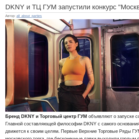
DKNY и ТЦ ГУМ запустили конкурс "Москв
Автор:
all_about_parties
Бренд DKNY
и Торговый центр ГУМ
объявляют о запуске с
Главной составляющей философии DKNY с самого основания 
движется к своим целям. Первые Верхние Торговые Ряды ГУ
московского торга, где бесконечные лавки выходили гордым