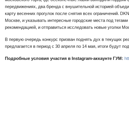
передвижениях, два бренда с внушительной историей объед
карту весенних прогулок после снятия всех ограничений. DK
Москве, и указывать интересные городские места под тег
рекомендацией, и отправиться исследовать новые уголки М
В первую очередь конкурс призван поднять дух в текущих ре
предлагается в период с 30 апреля по 14 мая, итоги будут п
Подробные условия участия в
Instagram
-аккаунте ГУМ:
ht