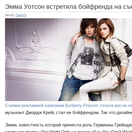
Эмма Уотсон встретила бойфренда на съ
Автор:
Dietrich
Съемки рекламной кампании Burberry Prosum сезона весна-л
музыкант Джордж Крейг, стал ее бойфрендом. Так что дизай
Эмма, известность которой принесла роль Гермионы Грейндже
клипе его группы One Night Only на песню «Say You Don’t Want 