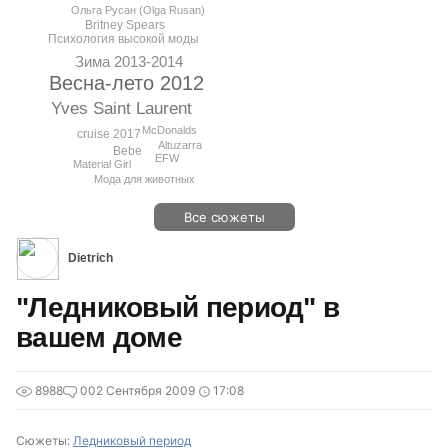
Ольга Русан (Olga Rusan)
Britney Spears
Психология высокой моды
Зима 2013-2014
Весна-лето 2012
Yves Saint Laurent
McDonalds
cruise 2017
Altuzarra
Bebe
EFW
Material Girl
Мода для животных
Все сюжеты
Dietrich
"Ледниковый период" в
вашем доме
8988
0
02 Сентября 2009
17:08
Сюжеты:
Ледниковый период