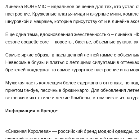
Линейка BOHEMIC – идеальное решение для тех, кто устал о
настроение. Кружевные платья-миди и ажурные мини, компле
шнуровкой и макраме, которые присутствуют и в линейке ак
Еще одна тема, вдохновленная женственностью – линейка 
сезоне coquette core – корсеты, бюстье, объемные рукава, 
Самые яркие образы в насыщенной летней гамме c объемн
Невесомые блузы и платья с летящими силуэтами в оттенках
бретелей поддержат то самое курортное настроение и на морс
Мужская часть коллекции более сдержана в оттенках, но под
принтом tie-dye, песочные брюки-карго. Для обновления лет
ветровки в яхт-стиле и легкие бомберы, в том числе из нату
Информация о бренде:
«Снежная Королева» — российский бренд модной одежды, осн
широкий ассортимент верхней и повседневной одежды, аксес