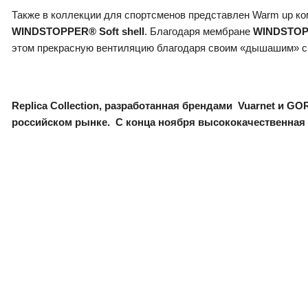
Также в коллекции для спортсменов представлен Warm up ком
WINDSTOPPER® Soft shell
. Благодаря мембране
WINDSTO
этом прекрасную вентиляцию благодаря своим «дышашим» с
Replica
Collection
, разработанная брендами
Vuarnet
и
GO
российском рынке.
С
конц
а
ноября высококачественн
ая