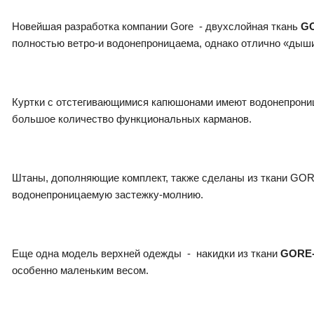
Новейшая разработка компании Gore - двухслойная ткань
GO
полностью ветро-и водонепроницаема, однако отлично «дыши
Куртки с отстегивающимися капюшонами имеют водонепроница
большое количество функциональных карманов.
Штаны, дополняющие комплект, также сделаны из ткани GORE
водонепроницаемую застежку-молнию.
Еще одна модель верхней одежды - накидки из ткани
GORE-T
особенно маленьким весом.