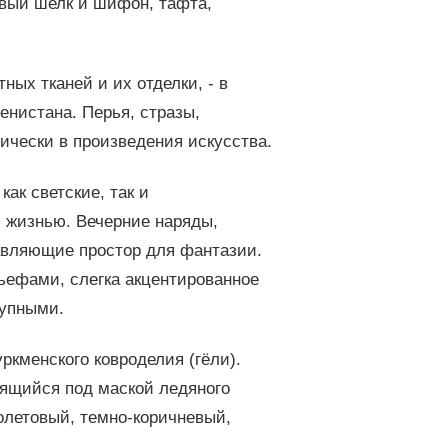
мовый шелк и шифон, тафта,
ых тканей и их отделки, - в
енистана. Перья, стразы,
ически в произведения искусства.
к светские, так и
 жизнью. Вечерние наряды,
авляющие простор для фантазии.
ефами, слегка акцентированное
тупными.
кменского ковроделия (гёли).
аящийся под маской ледяного
летовый, темно-коричневый,