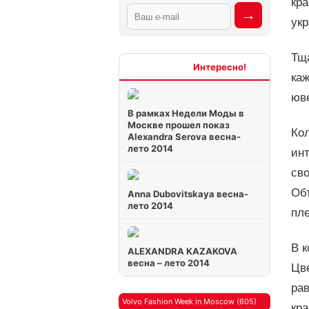
кра
укр
Тща
Интересно
каж
юве
В рамках Недели Моды в
Москве прошел показ
Ко
Alexandra Serova весна-
лето 2014
ин
св
Об
Anna Dubovitskaya весна-
лето 2014
пле
В к
ALEXANDRA KAZAKOVA
весна – лето 2014
Цв
ра
Volvo Fashion Week in Moscow (605)
кра