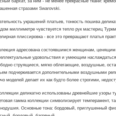
сный бархат, за ним - не менее прекрасные ткани: кре
ашенная стразами Swarovski.
тельность украшений платьев, тонкость пошива деликатн
дом миллиметре чувствуется тепло рук мастериц Туркм
лирная плиссировка - все это превращают платья практ
ллекция адресована состоявшимся женщинам, ценящим ка
теллектуальные удовольствия и умеющим наслаждаться
ободно струящиеся, мягко облегающие, воздушные, ост
ъем подчеркивается дополнительными воздушными рель
чо моделей делает их как будто более строгими, недос
оллекции деликатно использованы древнейшие узоры тур
етовая гамма коллекции символизирует темперамент, т
внодушия. Основные тона: бордовый, приглушенный фио
сный, бордовый, багряный.