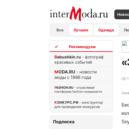
Ново
Все
Лучшее
Одежда
Л
TOP
Babushkin.ru
- фотограф
«
красивых событий
MODA.RU
- новости
моды с 1996 года
1
FASHION.RU
- отраслевая
платформа fashion комьюнити
Сюж
КОНКУРС.РФ
- конструктор
Бе
для проведения конкурсов
ко
Подписка
So