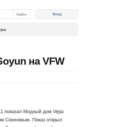
Вход
еры
Soyun на VFW
11 показал Модный дом Vepa
ом Союновым. Показ открыл