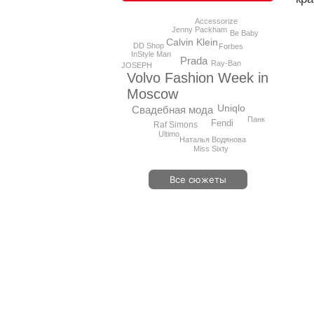
Accessorize
Jenny Packham
Be Baby
Calvin Klein
DD Shop
Forbes
InStyle Man
Prada
Ray-Ban
JOSEPH
Volvo Fashion Week in
Moscow
Uniqlo
Свадебная мода
Панк
Fendi
Raf Simons
Ultimo
Наталья Водянова
Miss Sixty
Все сюжеты