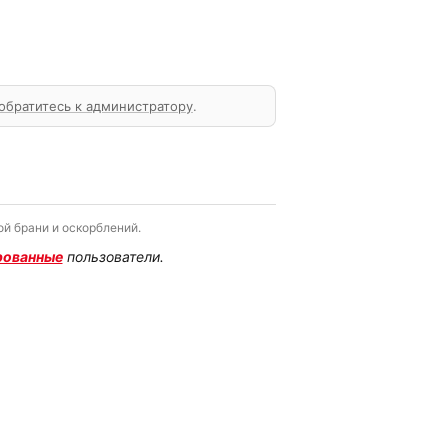
обратитесь к администратору
.
й брани и оскорблений.
рованные
пользователи.