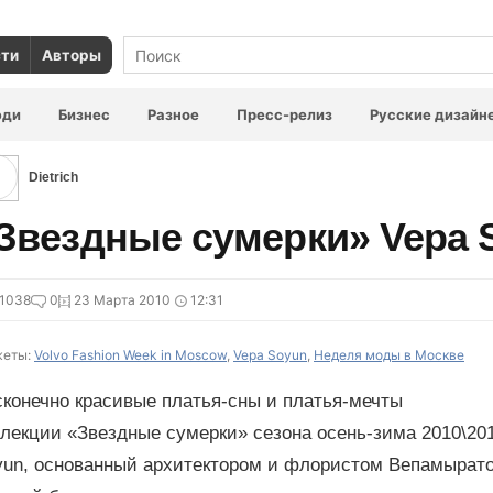
сти
Авторы
юди
Бизнес
Разное
Пресс-релиз
Русские дизайн
Dietrich
Звездные сумерки» Vepa 
1038
0
23 Марта 2010
12:31
еты:
Volvo Fashion Week in Moscow
,
Vepa Soyun
,
Неделя моды в Москве
сконечно красивые платья-сны и платья-мечты
ллекции «Звездные сумерки» сезона осень-зима 2010\20
yun, основанный архитектором и флористом Вепамырат