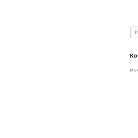
П
Ко
Мы 