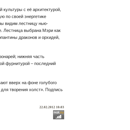
 культуры с её архитектурой,
ю по своей энергетике
мы видим лестницу нью-
ке. Лестница выбрана Мэри как
рпантины драконов и орхидей,
фонарей; нижняя часть
той фурнитурой – последний
ают вверх на фоне голубого
й для творения холст». Подпись
22.02.2012 10:03