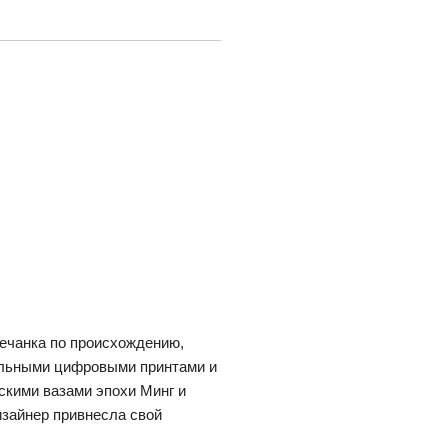
речанка по происхождению,
тельными цифровыми принтами и
йскими вазами эпохи Минг и
зайнер привнесла свой