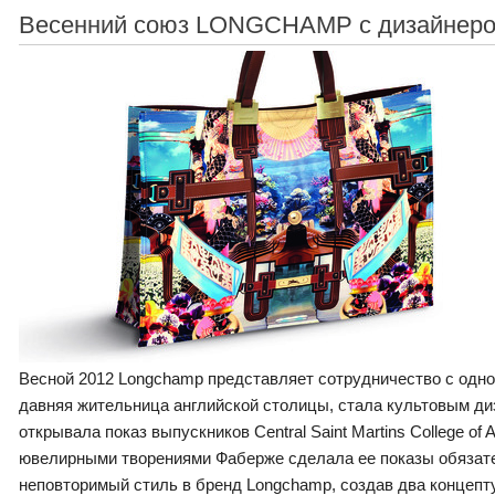
Весенний союз LONGCHAMP с дизайнеро
Весной 2012 Longchamp представляет сотрудничество с одно
давняя жительница английской столицы, стала культовым ди
открывала показ выпускников Central Saint Martins College o
ювелирными творениями Фаберже сделала ее показы обязате
неповторимый стиль в бренд Longchamp, cоздав два концепту