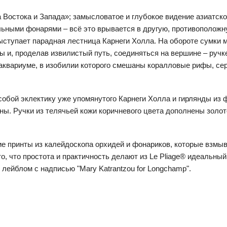
Востока и Запада»; замысловатое и глубокое видение азиатской
ьными фонарями – всё это врывается в другую, противоположну
ступает парадная лестница Карнеги Холла. На обороте сумки 
ты и, проделав извилистый путь, соединяться на вершине – руч
 аквариуме, в изобилии которого смешаны коралловые рифы, се
собой эклектику уже упомянутого Карнеги Холла и гирлянды из 
ны. Ручки из телячьей кожи коричневого цвета дополнены золо
ие принты из калейдоскопа орхидей и фонариков, которые взмыв
 то, что простота и практичность делают из Le Pliage® идеальны
лейблом с надписью "Mary Katrantzou for Longchamp".