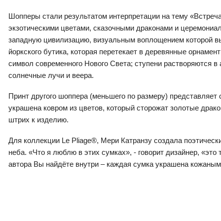
Шопперы стали результатом интерпретации на тему «Встреча 
экзотическими цветами, сказочными драконами и церемониал
западную цивилизацию, визуальным воплощением которой вы
йоркского бутика, которая перетекает в деревянные орнамен
символ современного Нового Света; ступени растворяются в
солнечные лучи и веера.
Принт другого шоппера (меньшего по размеру) представляет 
украшена ковром из цветов, который сторожат золотые драко
штрих к изделию.
Для коллекции Le Pliage®, Мери Катранзу создала поэтическ
неба. «Что я люблю в этих сумках», - говорит дизайнер, «это
автора Вы найдёте внутри – каждая сумка украшена кожаным 