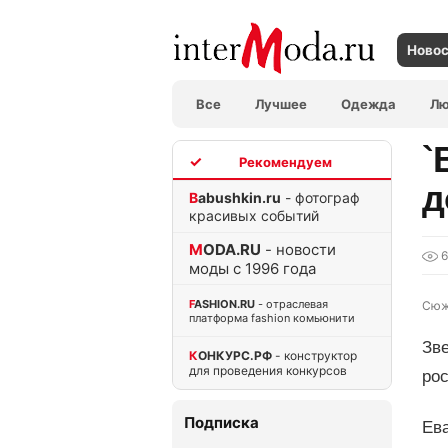
Ново
Все
Лучшее
Одежда
Л
`
TOP
д
Babushkin.ru
- фотограф
красивых событий
MODA.RU
- новости
моды с 1996 года
FASHION.RU
- отраслевая
Сюж
платформа fashion комьюнити
Зв
КОНКУРС.РФ
- конструктор
для проведения конкурсов
рос
Подписка
Ев