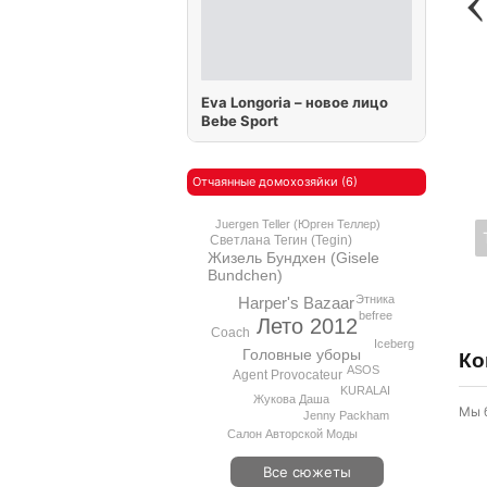
Eva Longoria – новое лицо
Bebe Sport
Отчаянные домохозяйки (6)
Juergen Teller (Юрген Теллер)
Светлана Тегин (Tegin)
Жизель Бундхен (Gisele
Bundchen)
Этника
Harper's Bazaar
befree
Лето 2012
Coach
Iceberg
Головные уборы
Ко
ASOS
Agent Provocateur
KURALAI
Жукова Даша
Мы 
Jenny Packham
Салон Авторской Моды
Все сюжеты