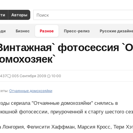
сти
Авторы
юди
Бизнес
Разное
Пресс-релиз
Русские дизайн
Винтажная` фотосессия `
омохозяек`
6437
0
05 Сентября 2009
10:00
еты:
Отчаянные домохозяйки
езды сериала "Отчаянные домохозяйки" снялись в
кошной фотосессии, приуроченной к старту шестого сез
а Лонгория, Фелисити Хаффман, Марсия Кросс, Тери Хэ