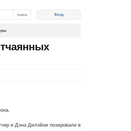
Вход
еры
Отчаянных
она.
тчер и Дэна Дилэйни позировали в