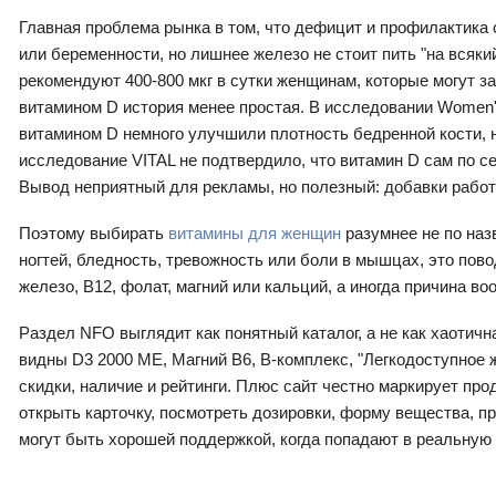
Главная проблема рынка в том, что дефицит и профилактика
или беременности, но лишнее железо не стоит пить "на всяк
рекомендуют 400-800 мкг в сутки женщинам, которые могут за
витамином D история менее простая. В исследовании Women's 
витамином D немного улучшили плотность бедренной кости, н
исследование VITAL не подтвердило, что витамин D сам по с
Вывод неприятный для рекламы, но полезный: добавки работа
Поэтому выбирать
витамины для женщин
разумнее не по назв
ногтей, бледность, тревожность или боли в мышцах, это пово
железо, B12, фолат, магний или кальций, а иногда причина во
Раздел NFO выглядит как понятный каталог, а не как хаотичн
видны D3 2000 МЕ, Магний B6, B-комплекс, "Легкодоступное ж
скидки, наличие и рейтинги. Плюс сайт честно маркирует пр
открыть карточку, посмотреть дозировки, форму вещества, 
могут быть хорошей поддержкой, когда попадают в реальную 