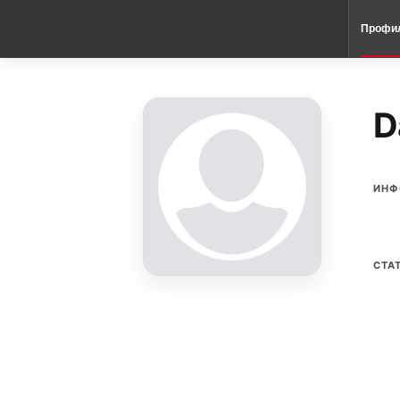
Профи
D
ИНФ
СТА