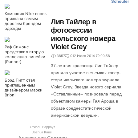
Компания Nike вновь
признана самым
Лив Тайлер в
дорогим брендом
одежды
фотосессии
июльского номера
Violet Grey
Раф Симонс
представил вторую
3857
0
12 Июля 2014
00:58
коллекцию линейки
(Runner)
37-летняя красавица Лив Тпйлер
приняла участие в съемках кавер-
стори июльского номера журнала
Брэд Питт стал
приглашенным
Violet Grey. Звезда нового сериала
дизайнером марки
«Оставленные» позировала перед
Brioni
объективом камеры Гая Ароша в
образе среднестатистической
американской девушки.
Стивен Барроуз
Joshua Kane