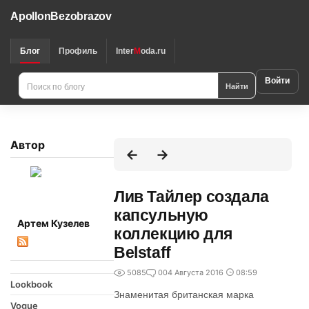
ApollonBezobrazov
Блог
Профиль
Inter
M
oda.ru
Войти
Найти
Автор
Лив Тайлер создала
капсульную
Артем Кузелев
коллекцию для
Belstaff
5085
0
04 Августа 2016
08:59
Lookbook
Знаменитая британская марка
Vogue