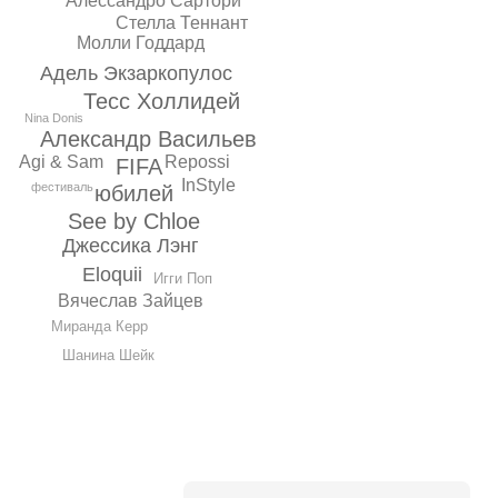
Алессандро Сартори
Стелла Теннант
Молли Годдард
Адель Экзаркопулос
Тесс Холлидей
Nina Donis
Александр Васильев
Agi & Sam
Repossi
FIFA
InStyle
фестиваль
юбилей
See by Chloe
Джессика Лэнг
Eloquii
Игги Поп
Вячеслав Зайцев
Миранда Керр
Шанина Шейк