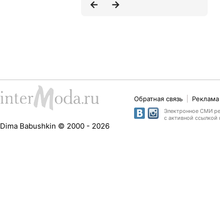
Обратная связь
Реклама 
Электронное СМИ рег
с активной ссылкой 
Dima Babushkin © 2000 - 2026