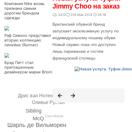
Компания Nike вновь
Jimmy Choo на заказ
признана самым
дорогим брендом
3412
0
16 Мая 2014
06:18
одежды
Британский обувной бренд
запускает эксклюзивную услугу по
Раф Симонс представил
индивидуальному пошиву обуви.
вторую коллекцию
Новый сервис пока что доступен
линейки (Runner)
лишь парижанам и гостям
французской столицы.
Брэд Питт стал
приглашенным
дизайнером марки Brioni
Дрис ван Нотен
Оливье Рустан
Sibling
Coco Rocha
McQ
Шарль де Вильморен