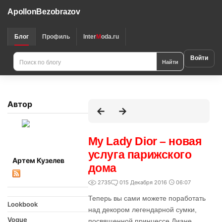
ApollonBezobrazov
Блог
Профиль
Inter
M
oda.ru
Войти
Найти
Автор
My Lady Dior – новая
услуга парижского
Артем Кузелев
дома
2735
0
15 Декабря 2016
06:07
Теперь вы сами можете поработать
Lookbook
над декором легендарной сумки,
Vogue
посвященной принцессе Диане.