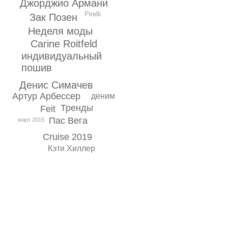
Джорджио Армани
Pirelli
Зак Позен
Неделя моды
Carine Roitfeld
индивидуальный
пошив
Денис Симачев
Артур Арбессер
деним
Тренды
Feit
Пас Вега
март 2015
Cruise 2019
Кэти Хиллер