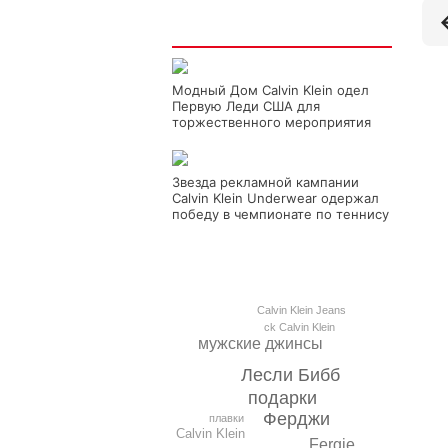
Интересно
Модный Дом Calvin Klein одел
Первую Леди США для
торжественного мероприятия
Звезда рекламной кампании
Calvin Klein Underwear одержал
победу в чемпионате по теннису
Calvin Klein Jeans
ck Calvin Klein
мужские джинсы
Лесли Бибб
подарки
Ферджи
плавки
Calvin Klein
Fergie