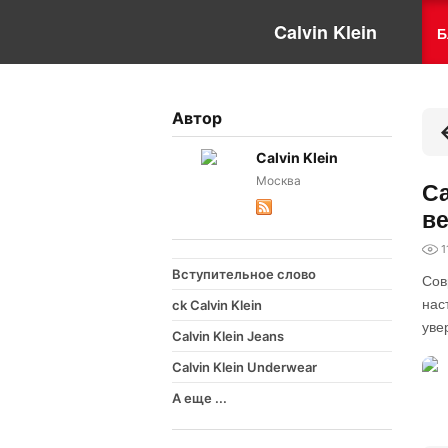
Calvin Klein
Б
Автор
Calvin Klein
Москва
Ca
ве
1
Вступительное слово
Сов
нас
ck Calvin Klein
уве
Calvin Klein Jeans
Calvin Klein Underwear
А еще ...