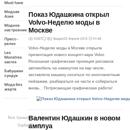
Must have
Модная
Показ Юдашкина открыл
Азия
Volvo-Неделю моды в
Модное
Москве
настроение
Пресс-
5567
0
Видео
05 Апреля 2012
01:48
релиз
Volvo-Неделю моды в Москве открыла
Les
презентация нового концепт-кара Volvo.
Monstres
Роскошная графическая проекция рисовала
sacres
автомобиль на накинутом на кар чехле,
Бабушкин
заставляла машину носиться по инопланетным
сундук
пейзажам, разбираться на части и собираться
Мода без
вновь... Потрясающая графическая работа!
жертв
Валентин Юдашкин в новом
Rick Genest (Zombi-boy)
амплуа
Sophie Theallet