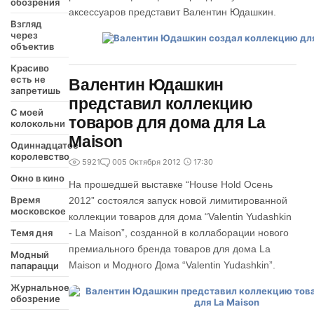
обозрения
аксессуаров представит Валентин Юдашкин.
Взгляд
через
объектив
Красиво
есть не
Валентин Юдашкин
запретишь
представил коллекцию
С моей
товаров для дома для La
колокольни
Maison
Одиннадцатое
королевство
5921
0
05 Октября 2012
17:30
Окно в кино
На прошедшей выставке “House Hold Осень
Время
2012” состоялся запуск новой лимитированной
московское
коллекции товаров для дома “Valentin Yudashkin
Темя дня
- La Maison”, созданной в коллаборации нового
премиального бренда товаров для дома La
Модный
Maison и Модного Дома “Valentin Yudashkin”.
папарацци
Журнальное
обозрение