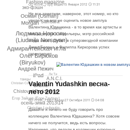
Fashion magazine
4054
0
Видео
15 Января 2012
11:31
эко-фэшн
Не все заметили, наверное, этот номер, но кто
Осман (Оsman)
увидел, не мог не оценить новое амплуа
Samsara
Morgan
Валентина Юдашкина - в то время как артисты и
лето 2011
Людмила Норсоян
певцы рвутся в модельеры, мэтр российской
(Liudmila Norsoyan)
моды запел. Дебют в суперзвездной компании
Димы Билана и Филиппа Киркорова успех
Адмиралтейская игла
гарантирует.
Олег Бирюков
(Biryukov)
Андрей Пежич
Ли Ти
iPad
A.N.C.I.
танцы
Valentin Yudashkin весна-
Christian Cota
Drome
лето 2012
Chistova&Endourova
Егор Зайцев (Egor Zaytsev)
7723
10
Видео
27 Октября 2011
04:08
осень-зима 2013\14
Christian Louboutin
Давайте я ничего не буду говорить про
коллекцию Валентина Юдашкина? Хотя совсем
ничего не получится, ведь есть вопросы.
Например, что делали в коллекции кутюрных