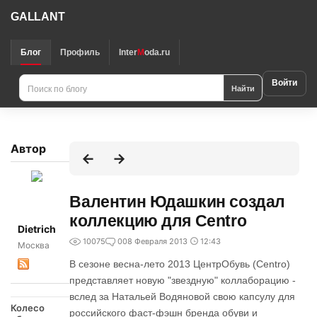
GALLANT
Блог
Профиль
Inter
M
oda.ru
Войти
Найти
Автор
Валентин Юдашкин создал
коллекцию для Centro
Dietrich
10075
0
08 Февраля 2013
12:43
Москва
В сезоне весна-лето 2013 ЦентрОбувь (Centro)
представляет новую "звездную" коллаборацию -
вслед за Натальей Водяновой свою капсулу для
Колесо
российского фаст-фэшн бренда обуви и