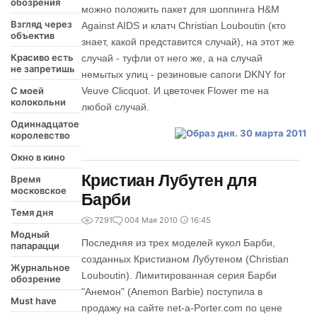
обозрения
можно положить пакет для шоппинга H&M
Взгляд через
Against AIDS и клатч Christian Louboutin (кто
объектив
знает, какой представится случай), на этот же
Красиво есть
случай - туфли от него же, а на случай
не запретишь
немытых улиц - резиновые сапоги DKNY for
С моей
Veuve Clicquot. И цветочек Flower me на
колокольни
любой случай.
Одиннадцатое
королевство
Окно в кино
Кристиан Лубутен для
Время
московское
Барби
Темя дня
7291
0
04 Мая 2010
16:45
Модный
Последняя из трех моделей кукол Барби,
папарацци
созданных Кристианом Лубутеном (Christian
Журнальное
Louboutin). Лимитированная серия Барби
обозрение
"Анемон" (Anemon Barbie) поступила в
Must have
продажу на сайте net-a-Porter.com по цене