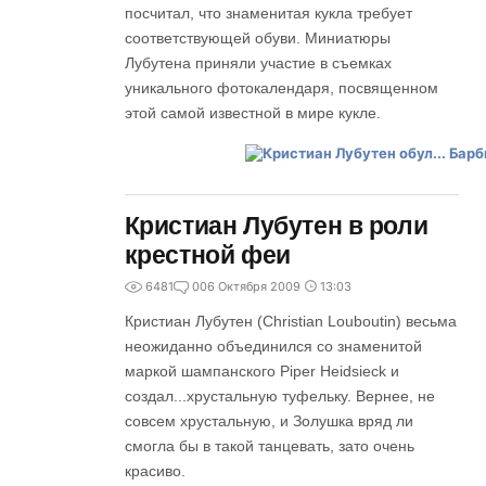
посчитал, что знаменитая кукла требует
соответствующей обуви. Миниатюры
Лубутена приняли участие в съемках
уникального фотокалендаря, посвященном
этой самой известной в мире кукле.
Кристиан Лубутен в роли
крестной феи
6481
0
06 Октября 2009
13:03
Кристиан Лубутен (Christian Louboutin) весьма
неожиданно объединился со знаменитой
маркой шампанского Piper Heidsieck и
создал...хрустальную туфельку. Вернее, не
совсем хрустальную, и Золушка вряд ли
смогла бы в такой танцевать, зато очень
красиво.