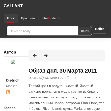
GALLANT
Блог
Профиль
Inter
M
oda.ru
Войти
Найти
Автор
Образ дня. 30 марта 2011
4803
3
30 Марта 2011
11:16
Dietrich
Третий цвет в радуге - желтый. Желтый
Москва
активно вернулся в моду, так что выбирать
было из чего, поэтому я предпочла выбрать
максимальный набор: ветровка Finn Flare, топ
Колесо
и брюки River Island, сумка Furla, в которую