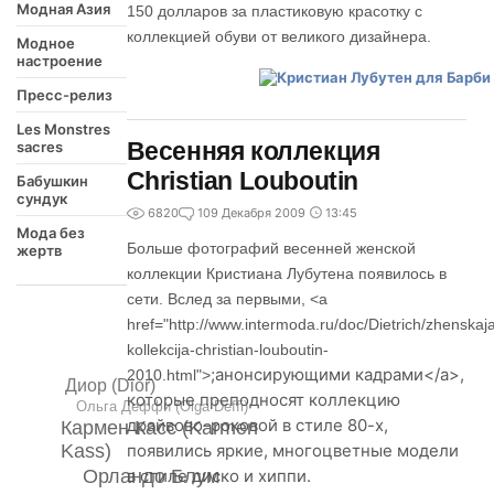
Модная Азия
150 долларов за пластиковую красотку с
коллекцией обуви от великого дизайнера.
Модное
настроение
Пресс-релиз
Les Monstres
Весенняя коллекция
sacres
Christian Louboutin
Бабушкин
сундук
6820
1
09 Декабря 2009
13:45
Мода без
Больше фотографий весенней женской
жертв
коллекции Кристиана Лубутена появилось в
сети. Вслед за первыми, <a
href="
http://www.intermoda.ru/doc/Dietrich/zhenskaj
kollekcija-christian-louboutin-
;анонсирующими кадрами</a>,
2010.html">
Диор (Dior)
которые преподносят коллекцию
Ольга Деффи (Olga Deffi)
драйвово-роковой в стиле 80-х,
Кармен Касс (Karmen
Kass)
появились яркие, многоцветные модели
Орландо Блум
в стиле диско и хиппи.