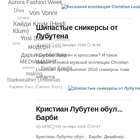
Aurora Fashion Week
Divа
Von Vonni
готика
Хайди Клум (Heidi
Шипастые сникерсы от
Klum)
Лубутена
Yosi Samra
VERSION
ЦУМ
6217
0
07 Декабря 2009
16:46
модерн
home
Дарья Субботина
Кристиан Лубутен и кроссовки? И такое
MEDIAMARKT
бывает. В новой мужской коллекции Christian
Evelyn Knight
рейтинг
Louboutin spring/summer 2010 сникерсы тоже
making
найдутся.
Starkweather Umbrellas
Кармен Касс (Carmen Kass)
Кристиан Лубутен обул...
Барби
5910
0
19 Октября 2009
01:47
Кристиан Лубутен обул... Барби. Дизайнер