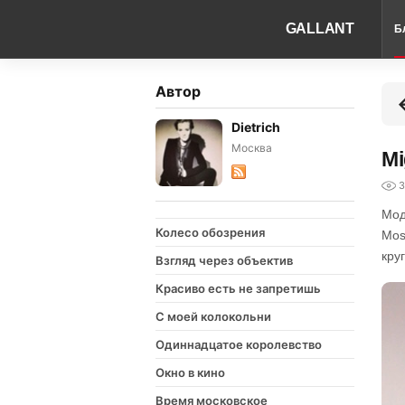
GALLANT
Б
Автор
Dietrich
Москва
Mi
3
Мод
Колесо обозрения
Mos
кру
Взгляд через объектив
Красиво есть не запретишь
С моей колокольни
Одиннадцатое королевство
Окно в кино
Время московское