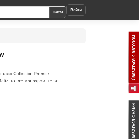
Войти
Найти
ow
авке Соllection Premier
iz: тот же монохром, те же