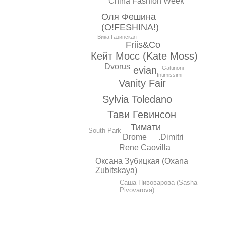
China Fashion Week
Оля Фешина
(O!FESHINA!)
Вика Газинская
Friis&Co
Кейт Мосс (Kate Moss)
Dvorus
evian
Gattinoni
Intimissimi
Vanity Fair
Sylvia Toledano
Тави Гевинсон
Тимати
South Park
Drome
.Dimitri
Rene Caovilla
Оксана Зубицкая (Oxana
Zubitskaya)
Саша Пивоварова (Sasha
Pivovarova)