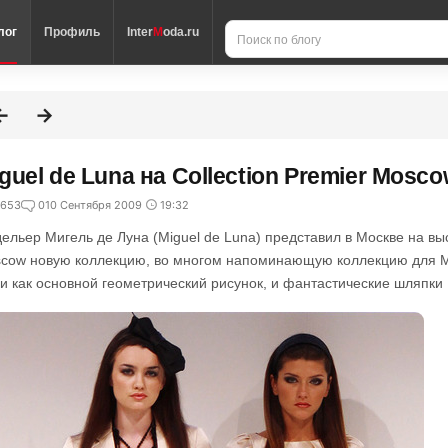
лог
Профиль
Inter
M
oda.ru
guel de Luna на Соllection Premier Mosc
653
0
10 Сентября 2009
19:32
ельер Мигель де Луна (Miguel de Luna) представил в Москве на выст
cow новую коллекцию, во многом напоминающую коллекцию для Mat
ги как основной геометрический рисунок, и фантастические шляпки