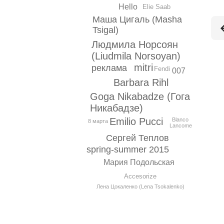
Hello
Elie Saab
Маша Цигаль (Masha
Tsigal)
Людмила Норсоян
(Liudmila Norsoyan)
mitri
реклама
Fendi
007
Barbara Rihl
Goga Nikabadze (Гога
Никабадзе)
Emilio Pucci
Blanco
8 марта
Lancome
Сергей Теплов
spring-summer 2015
Мария Подольская
Accesorize
Лена Цокаленко (Lena Tsokalenko)