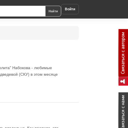
Войти
Найти
Лолита" Набокова - любимые
едведевой (СКУ) в этом месяце