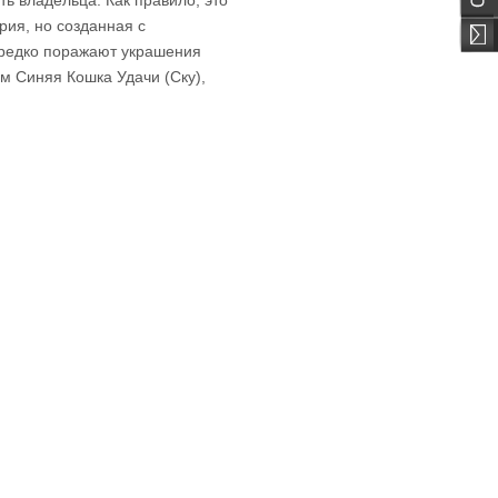
ь владельца. Как правило, это
рия, но созданная с
 редко поражают украшения
м Синяя Кошка Удачи (Ску),