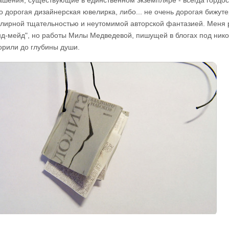
ашения, существующие в единственном экземпляре - всегда гордост
о дорогая дизайнерская ювелирка, либо... не очень дорогая бижуте
лирной тщательностью и неутомимой авторской фантазией. Меня
нд-мейд", но работы Милы Медведевой, пишущей в блогах под нико
орили до глубины души.