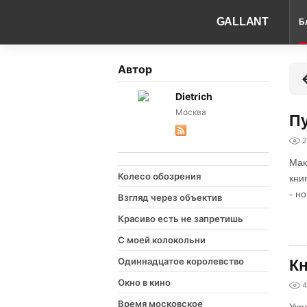
GALLANT
Б
Автор
Dietrich
Москва
Пу
2
Мак
Колесо обозрения
кни
- н
Взгляд через объектив
Красиво есть не запретишь
С моей колокольни
Одиннадцатое королевство
Кн
Окно в кино
4
Время московское