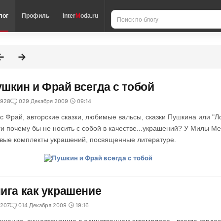
лог
Профиль
Inter
M
oda.ru
шкин и Фрай всегда с тобой
928
0
29 Декабря 2009
09:14
с Фрай, авторские сказки, любимые вальсы, сказки Пушкина или "
ги почему бы не носить с собой в качестве...украшений? У Милы М
овые комплекты украшений, посвященные литературе.
ига как украшение
207
0
14 Декабря 2009
19:16