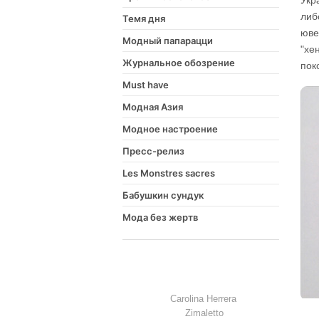
Укр
либ
Темя дня
юве
Модный папарацци
"хе
Журнальное обозрение
пок
Must have
Модная Азия
Модное настроение
Пресс-релиз
Les Monstres sacres
Бабушкин сундук
Мода без жертв
Сarolina Herrera
Zimaletto