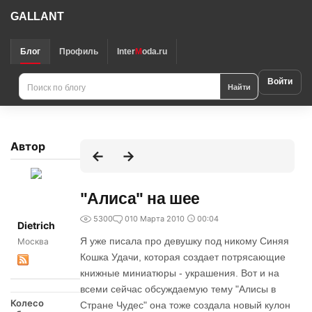
GALLANT
Блог
Профиль
Inter
M
oda.ru
Войти
Найти
Автор
"Алиса" на шее
5300
0
10 Марта 2010
00:04
Dietrich
Я уже писала про девушку под никому Синяя
Москва
Кошка Удачи, которая создает потрясающие
книжные миниатюры - украшения. Вот и на
всеми сейчас обсуждаемую тему "Алисы в
Колесо
Стране Чудес" она тоже создала новый кулон