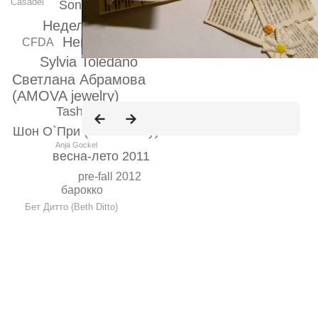
Casadei
Sonia Bogner
Неделя моды от
Hermes
Kipling
СFDA
Sylvia Toledano
Светлана Абрамова
(AMOVA jewelry)
Tasha Strogaya
Шон О`При (Sean O`Pry)
Anja Gockel
весна-лето 2011
pre-fall 2012
барокко
Бет Дитто (Beth Ditto)