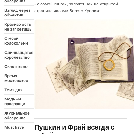
обозрения
- с самой книгой, заложенной на открытой
Взгляд через
странице часами Белого Кролика.
объектив
Красиво есть
не запретишь
С моей
колокольни
Одиннадцатое
королевство
Окно в кино
Время
московское
Темя дня
Модный
папарацци
Журнальное
обозрение
Пушкин и Фрай всегда с
Must have