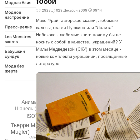
тобой
Модная Азия
2928
0
29 Декабря 2009
09:14
Модное
настроение
Макс Фрай, авторские сказки, любимые
Пресс-релиз
вальсы, сказки Пушкина или "Лолита"
Набокова - любимые книги почему бы не
Les Monstres
sacres
носить с собой в качестве...украшений? У
Милы Медведевой (СКУ) в этом месяце -
Бабушкин
сундук
новые комплекты украшений, посвященные
литературе.
Мода без
жертв
Аниматрикс
Шанель (Chanel)
ISOTONER
Тьерри Мюглер (Thierry
Mugler)
Ольга Русан