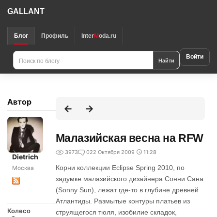
GALLANT
Блог
Профиль
Inter
M
oda.ru
Войти
Найти
Автор
Малазийская весна на RFW
3973
0
22 Октября 2009
11:28
Dietrich
Корни коллекции Eclipse Spring 2010, по
Москва
задумке малазийского дизайнера Сонни Сана
(Sonny Sun), лежат где-то в глубине древней
Атлантиды. Размытые контуры платьев из
Колесо
струящегося тюля, изобилие складок,