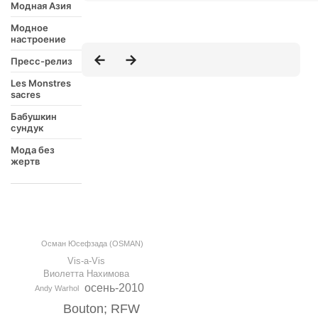
Модная Азия
Модное
настроение
Пресс-релиз
Les Monstres
sacres
Бабушкин
сундук
Мода без
жертв
Осман Юсефзада (OSMAN)
Vis-a-Vis
Виолетта Нахимова
осень-2010
Andy Warhol
Bouton; RFW