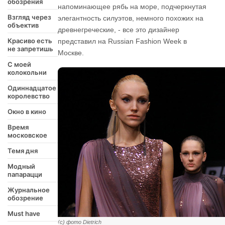
обозрения
напоминающее рябь на море, подчеркнутая
Взгляд через
элегантность силуэтов, немного похожих на
объектив
древнегреческие, - все это дизайнер
Красиво есть
представил на Russian Fashion Week в
не запретишь
Москве.
С моей
колокольни
Одиннадцатое
королевство
Окно в кино
Время
московское
Темя дня
Модный
папарацци
Журнальное
обозрение
Must have
(с) фото Dietrich