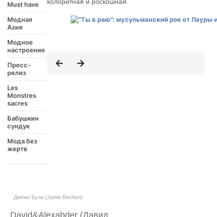
колоритная и роскошная.
Must have
Модная
Азия
Модное
настроение
Пресс-
релиз
Les
Monstres
sacres
Бабушкин
сундук
Мода без
жертв
Джеми Буче (Jamie Bochert)
David&Alexabder (Давид