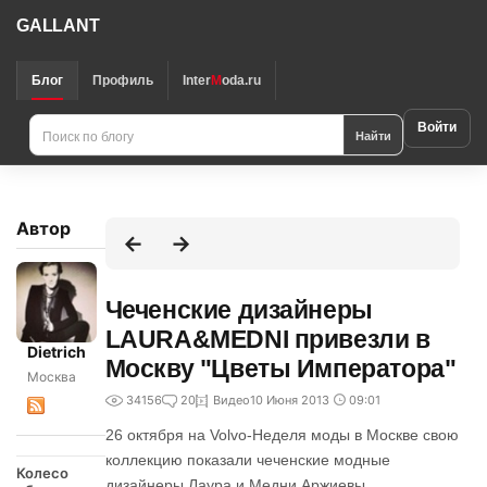
GALLANT
Блог
Профиль
Inter
M
oda.ru
Войти
Найти
Автор
Чеченские дизайнеры
LAURA&MEDNI привезли в
Dietrich
Москву "Цветы Императора"
Москва
34156
20
Видео
10 Июня 2013
09:01
26 октября на Volvo-Неделя моды в Москве свою
коллекцию показали чеченские модные
Колесо
дизайнеры Лаура и Медни Аржиевы