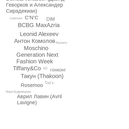
Геворков и Александер
Сирадекиан)
C’N’C
сумочки
DIM
BCBG MaxAzria
Leonid Alexeev
Антон Комолов
Numero
Moschino
Generation Next
Fashion Week
Tiffany&Co
КО
гонконг
Такун (Thakoon)
Tod`s
Rosemoo
Лера Кудрявцева
Аврил Лавин (Avril
Lavigne)