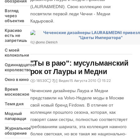
обозрения
(LAURA&MEDNI). Свою коллекцию они
Взгляд
посвятили первой леди Чечни - Медни
через
объектив
Кадыровой.
Красиво
есть не
запретишь
(c) фото Dietrich
С моей
колокольни
"Ты в раю": мусульманский
Одиннадцатое
королевство
рок от Лауры и Медни
Окно в кино
18530
7
Видео
15 Августа 2010
15:22
Время
Чеченские дизайнеры Лаура и Медни
московское
представили на Volvo-Неделе моды в Москве
Темя дня
свой новый бренд Firdows. В отличие от
коллекции прошлого сезона, которая, как
Модный
папарацци
говорят сами сестры, полностью соответствует
требованиям шариата, эта коллекция намного
Журнальное
обозрение
более светская, но все такая же национально-