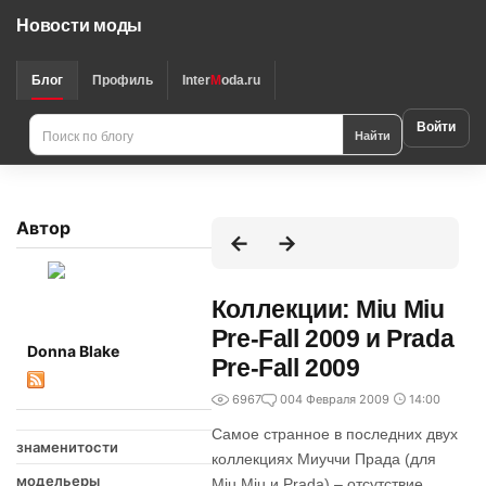
Новости моды
Блог
Профиль
Inter
M
oda.ru
Войти
Найти
Автор
Коллекции: Miu Miu
Pre-Fall 2009 и Prada
Donna Blake
Pre-Fall 2009
6967
0
04 Февраля 2009
14:00
Самое странное в последних двух
знаменитости
коллекциях Миуччи Прада (для
модельеры
Miu Miu и Prada) – отсутствие