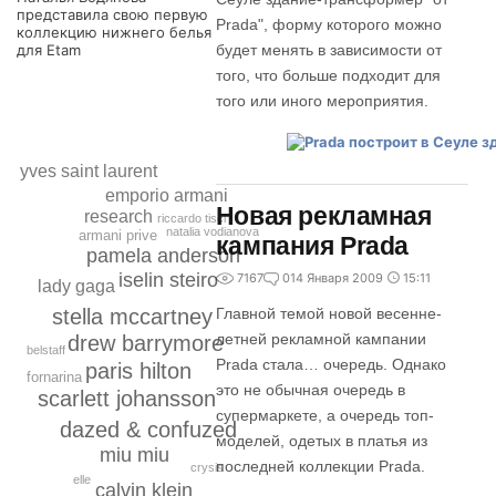
представила свою первую
Prada", форму которого можно
коллекцию нижнего белья
для Etam
будет менять в зависимости от
того, что больше подходит для
того или иного мероприятия.
yves saint laurent
emporio armani
Новая рекламная
research
riccardo tisci
natalia vodianova
armani prive
кампания Prada
pamela anderson
iselin steiro
7167
0
14 Января 2009
15:11
lady gaga
Главной темой новой весенне-
stella mccartney
летней рекламной кампании
drew barrymore
belstaff
Prada стала… очередь. Однако
paris hilton
fornarina
это не обычная очередь в
scarlett johansson
супермаркете, а очередь топ-
dazed & confuzed
моделей, одетых в платья из
miu miu
последней коллекции Prada.
crysis
elle
calvin klein