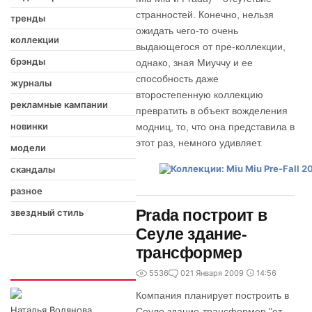
странностей. Конечно, нельзя
тренды
ожидать чего-то очень
коллекции
выдающегося от пре-коллекции,
брэнды
однако, зная Миуччу и ее
способность даже
журналы
второстепенную коллекцию
рекламные кампании
превратить в объект вожделения
новинки
модниц, то, что она представила в
этот раз, немного удивляет.
модели
скандалы
разное
Prada построит в
звездный стиль
Сеуле здание-
трансформер
Интересно
5536
0
21 Января 2009
14:56
Компания планирует построить в
Наталья Водянова
Сеуле здание-трансформер "от