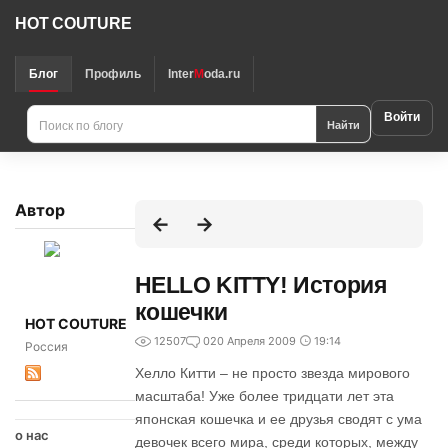
HOT COUTURE
Блог
Профиль
Inter
M
oda.ru
Войти
Найти
Автор
HELLO KITTY! История
кошечки
HOT COUTURE
12507
0
20 Апреля 2009
19:14
Россия
Хелло Китти – не просто звезда мирового
масштаба! Уже более тридцати лет эта
японская кошечка и ее друзья сводят с ума
о нас
девочек всего мира, среди которых, между