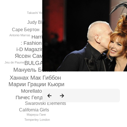
Takashi Yokoyama
Judy Blame
Саре Бертон
Kathy Ryan
Antonio Marras
Harricana
: Fashion
i-D Magazine
Фрица Ланга
Яссен Самойлов
BULGARI
Jeu de Paume
Мануель Болано
Ханнах Мак Гиббон
Марии Грации Кьюри
Morellato
Vanessa Paradis
Пичес Гелдоф
Swarovski Elements
California Girls
Мариуш Гане
Temperley London