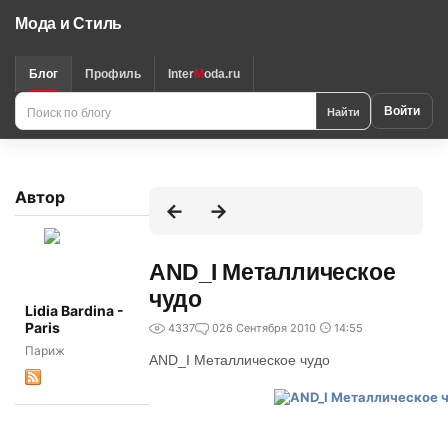
Мода и Стиль
Блог
Профиль
Inter
M
oda.ru
Поиск
Найти
Войти
по
блогу
Автор
AND_I Металлическое
чудо
Lidia Bardina -
Paris
4337
0
26 Сентября 2010
14:55
Париж
AND_I Металлическое чудо