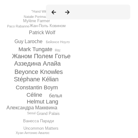
"Hand With Care"
Natalie Portman
Mylène Farmer
Жан-Поль Ковином
Paco Rabanne
Patrick Wolf
Guy Laroche
Бейонсе Ноулз
Mark Tungate
Ritz
Жаном Полем Готье
Аззедина Алайа
Beyonce Knowles
Stéphane Kélian
Constantin Boym
Céline
белья
Helmut Lang
Александра Макквина
Seoul
Grand Palais
Ванесса Паради
Uncommon Matters
Хуан Антонио Авалос