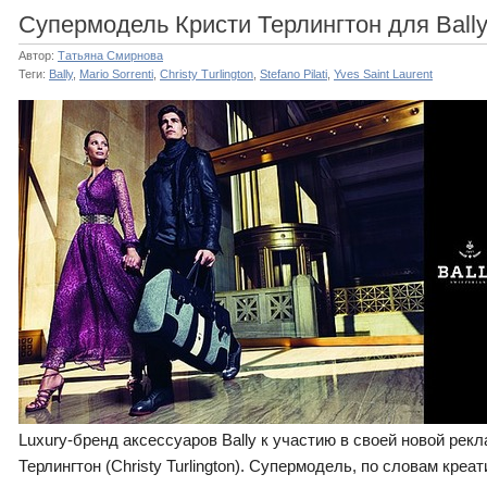
Супермодель Кристи Терлингтон для Ball
Автор:
Татьяна Смирнова
Теги:
Bally
,
Mario Sorrenti
,
Christy Turlington
,
Stefano Pilati
,
Yves Saint Laurent
Luxury-бренд аксессуаров Bally к участию в своей новой ре
Терлингтон (Christy Turlington). Супермодель, по словам креа