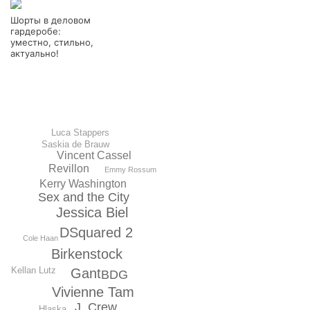
Шорты в деловом
гардеробе:
уместно, стильно,
актуально!
Luca Stappers
Saskia de Brauw
Vincent Cassel
Revillon
Emmy Rossum
Kerry Washington
Sex and the City
Jessica Biel
DSquared 2
Cole Haan
Birkenstock
Kellan Lutz
Gant
BDG
Vivienne Tam
J. Crew
Hlaska