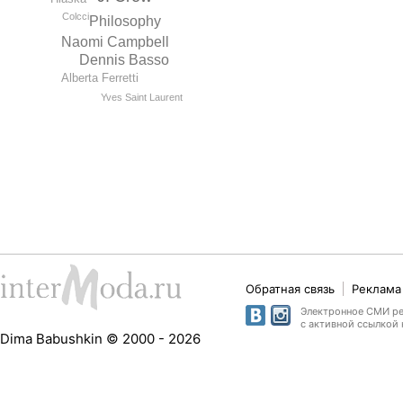
Colcci
Philosophy
Naomi Campbell
Dennis Basso
Alberta Ferretti
Yves Saint Laurent
Обратная связь
Реклама 
Электронное СМИ рег
с активной ссылкой 
Dima Babushkin © 2000 - 2026