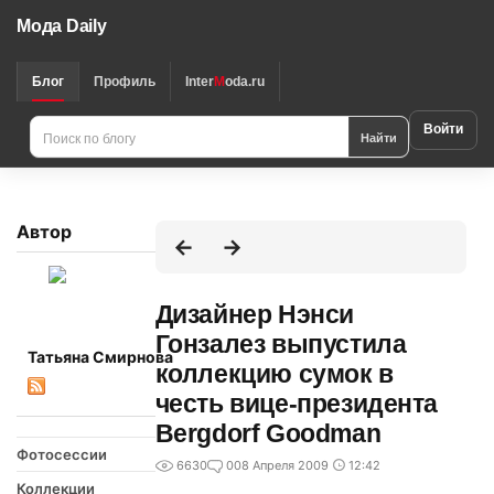
Мода Daily
Блог
Профиль
Inter
M
oda.ru
Войти
Найти
Автор
Дизайнер Нэнси
Гонзалез выпустила
Татьяна Смирнова
коллекцию сумок в
честь вице-президента
Bergdorf Goodman
Фотосессии
6630
0
08 Апреля 2009
12:42
Коллекции