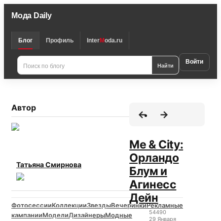
Мода Daily
Блог
Профиль
Inter
M
oda.ru
Войти
Найти
Автор
Me & City:
Орландо
Татьяна Смирнова
Блум и
Агинесс
Дейн
Фотосессии
Коллекции
Звезды
Вечеринки
Рекламные
5449
0
кампании
Модели
Дизайнеры
Модные
29 Января