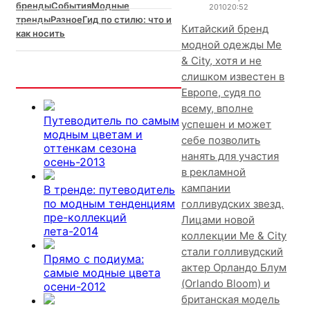
бренды
События
Модные
2010
20:52
тренды
Разное
Гид по стилю: что и
Китайский бренд
как носить
модной одежды Me
& City, хотя и не
слишком известен в
Интересно
Европе, судя по
всему, вполне
Путеводитель по самым
успешен и может
модным цветам и
себе позволить
оттенкам сезона
нанять для участия
осень-2013
в рекламной
кампании
В тренде: путеводитель
по модным тенденциям
голливудских звезд.
пре-коллекций
Лицами новой
лета-2014
коллекции Me & City
стали голливудский
Прямо с подиума:
актер Орландо Блум
самые модные цвета
(Orlando Bloom) и
осени-2012
британская модель