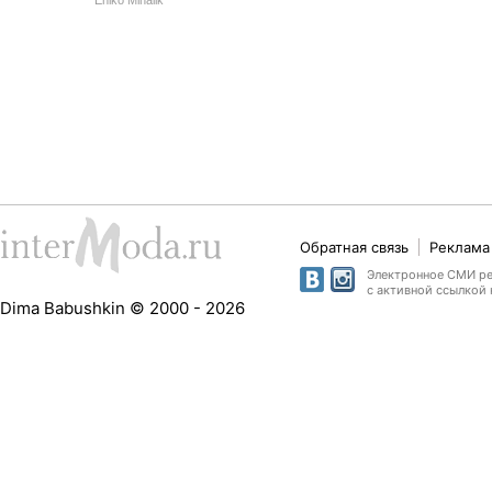
Eniko Mihalik
Обратная связь
Реклама 
Электронное СМИ рег
с активной ссылкой 
Dima Babushkin © 2000 - 2026