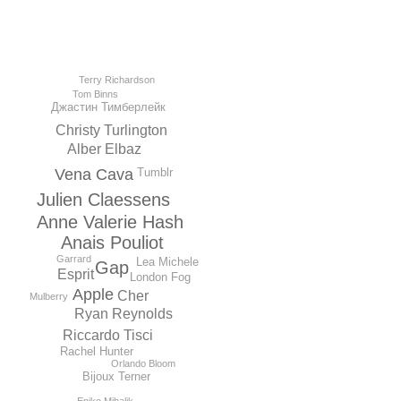
Terry Richardson
Tom Binns
Джастин Тимберлейк
Christy Turlington
Alber Elbaz
Tumblr
Vena Cava
Julien Claessens
Anne Valerie Hash
Anais Pouliot
Garrard
Lea Michele
Gap
Esprit
London Fog
Apple
Cher
Mulberry
Ryan Reynolds
Riccardo Tisci
Rachel Hunter
Orlando Bloom
Bijoux Terner