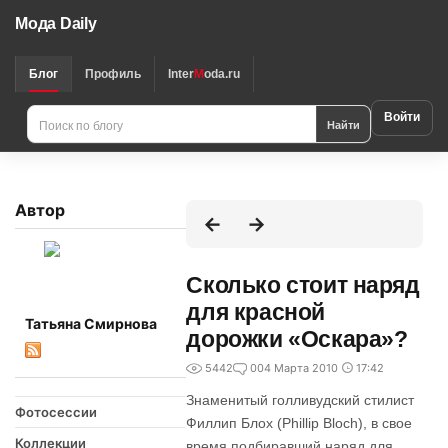
Мода Daily
Блог
Профиль
Inter
M
oda.ru
Войти
Найти
Автор
Сколько стоит наряд
для красной
Татьяна Смирнова
дорожки «Оскара»?
5442
0
04 Марта 2010
17:42
Знаменитый голливудский стилист
Фотосессии
Филлип Блох (Phillip Bloch), в свое
Коллекции
время подбиравший наряд для