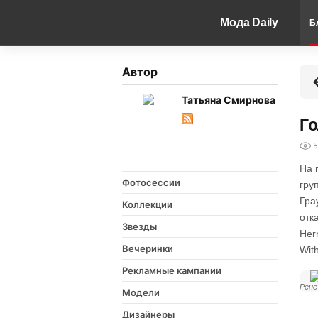
Мода Daily
Б
Автор
Татьяна Смирнова
Го
5
На 
Фотосессии
гру
Гра
Коллекции
отк
Звезды
Her
Вечеринки
Wit
Рекламные кампании
Рене
Модели
Дизайнеры