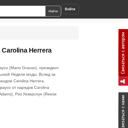
Войти
Найти
Carolina Herrera
усо (Mario Grauso), президент
рьской Недели моды. Вслед за
ендом Carolina Herrera,
раусо от нарядов Carolina
Adams), Риз Уизерспун (Reese