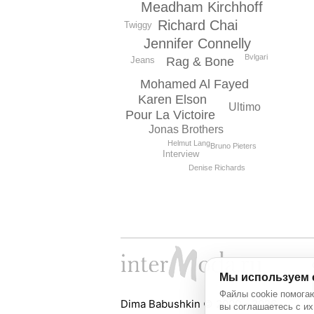
Meadham Kirchhoff
Richard Chai
Twiggy
Jennifer Connelly
Bvlgari
Rag & Bone
Jeans
Mohamed Al Fayed
Karen Elson
Ultimo
Pour La Victoire
Jonas Brothers
Helmut Lang
Bruno Pieters
Interview
Denise Richards
Мы используем 
Файлы cookie помогаю
Dima Babushkin © 2000 - 2026
вы соглашаетесь с их