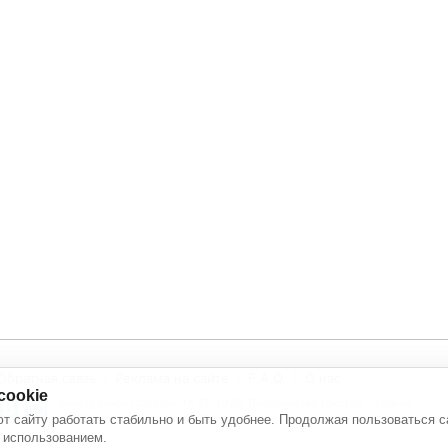
Обратная связь
Реклама на сайте
F.A.Q.
О нас
cookie
Электронное СМИ рег. № 77-4978. Перепечатка текстов - только
с активной ссылкой на источник
т сайту работать стабильно и быть удобнее. Продолжая пользоваться с
 использованием.