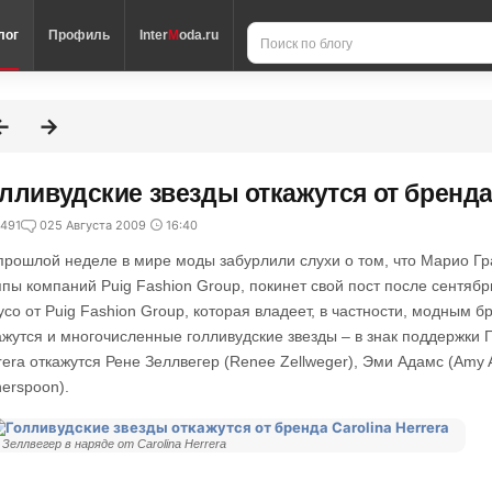
лог
Профиль
Inter
M
oda.ru
лливудские звезды откажутся от бренда 
491
0
25 Августа 2009
16:40
прошлой неделе в мире моды забурлили слухи о том, что Марио Гра
ппы компаний Puig Fashion Group, покинет свой пост после сентяб
усо от Puig Fashion Group, которая владеет, в частности, модным бр
ажутся и многочисленные голливудские звезды – в знак поддержки Г
rera откажутся Рене Зеллвегер (Renеe Zellweger), Эми Адамс (Amy 
herspoon).
 Зеллвегер в наряде от Carolina Herrera