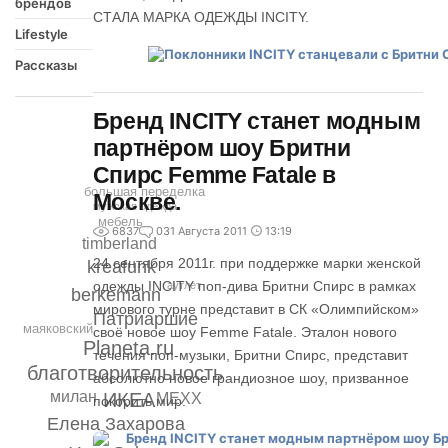
брендов
СТАЛА МАРКА ОДЕЖДЫ INCITY.
Lifestyle
Рассказы
Бренд INCITY станет модным
партнёром шоу Бритни
Спирс Femme Fatale в
большая переделка
Москве.
мужская одежда
мебель
6837
0
31 Августа 2011
13:19
timberland
24 сентября 2011г. при поддержке марки женской
kreafunk
одежды INCITY поп-дива Бритни Спирс в рамках
аутлет
berkemann
мирового турне представит в СК «Олимпийском»
Патриаршие
маяковский
своё новое шоу Femme Fatale. Эталон нового
Planeta.ru
течения поп-музыки, Бритни Спирс, представит
благотворительность
абсолютно новое грандиозное шоу, призванное
милан
ИКЕА
MEXX
покорить мир.
Елена Захарова