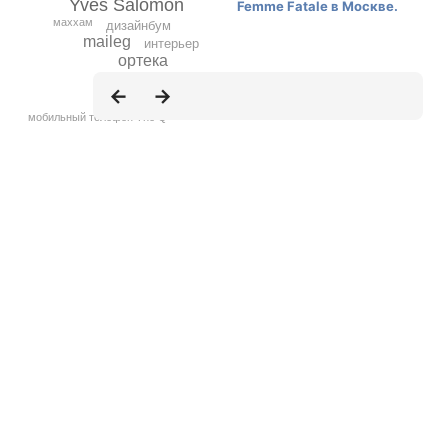
Yves Salomon
маххам
дизайнбум
maileg
интерьер
ортека
малыш
мобильный телефон The Q