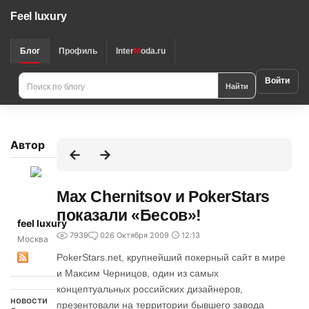
Feel luxury
Блог
Профиль
Inter
M
oda.ru
Войти
Найти
Автор
Max Chernitsov и PokerStars
показали «Бесов»!
feel luxury
7939
0
26 Октября 2009
12:13
Москва
PokerStars.net, крупнейший покерный сайт в мире
и Максим Черницов, один из самых
концептуальных российских дизайнеров,
новости
презентовали на территории бывшего завода