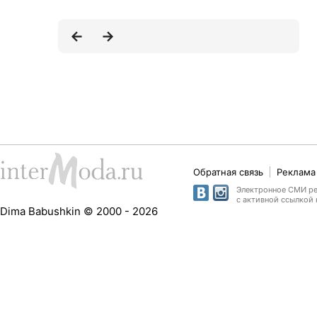
Обратная связь
Реклама 
Электронное СМИ рег
с активной ссылкой 
Dima Babushkin © 2000 - 2026