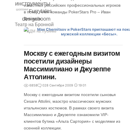
инструменты
известных российских профессиональных игроков
шоппинг
Furrytales
в покер, член команды PokerStars Pro – Иван
designboom
Демидов.
Театр на Бронной
ЦДМ на Лубянке
Москву с ежегодным визитом
посетили дизайнеры
Массимилиано и Джузеппе
Аттолини.
6858
0
28 Сентября 2009
19:01
Москву с ежегодным визитом посетили сыновья
Cesare Attolini, маэстро классических мужских
итальянских костюмов. В рамках своего визита
Массимилиано и Джузеппе ознакомили VIP-
клиентов бутика «Альта Сартория» с моделями из
осенней коллекции.