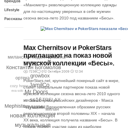
брендов
«Манометр» революционную коллекцию одежды
Lifestyle
для по-настоящему уверенных в себе мужчин
сезона весна-лето 2010 под названием «Бесы».
Рассказы
Max Chernitsov и PokerStars
приглашают на показ новой
миланская неделя дизайна
мужской коллекции «Бесы».
подарок женщине
Константин Богомолов
7236
0
12 Октября 2009
12:34
growbox
ортека
PokerStars.net, крупнейший покерный сайт в мире,
JamilCo
cozy home
станет генеральным партнером показа новой
Mr.Doors
eva solo
мужской коллекции сезона весна-лето 2010 одного
ss16
TRELAX
из самых ярких российских дизайнеров - Макса
MW
Mephisto
пушкин
Черницова. Вдохновленная образами русских
милан
революционеров второй половины XIX – начала
новая коллекция
XX века, коллекция получила название «Бесы». В
музыкальные
показе примет участие один из наиболее