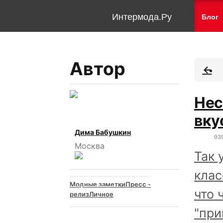
Интермода.Ру
Блог
Автор
Нес
вку
Дима Бабушкин
93
Москва
Так 
клас
Модные заметки
Пресс -
что 
релиз
Личное
"при