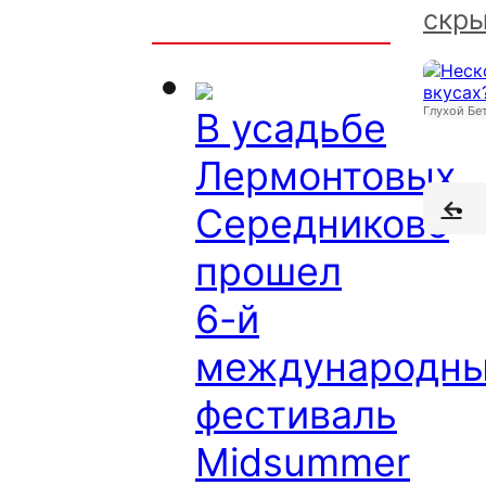
Интересно
скры
Глухой Бет
В усадьбе
Лермонтовых
Середниково
прошел
6-й
международн
фестиваль
Midsummer