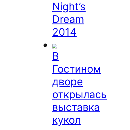
Night’s
Dream
2014
В
Гостином
дворе
открылась
выставка
кукол