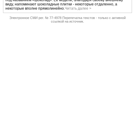
под названием «Шоколад». Ее модели, благодаря своему внешнему
виду, напоминают шоколадные плитки - некоторые отдаленно, а
некоторые вполне прямолинейно.
Читать далее >
Электронное СМИ рег. № 77-4978 Перепечатка текстов - только с активной
ссылкой на источник.