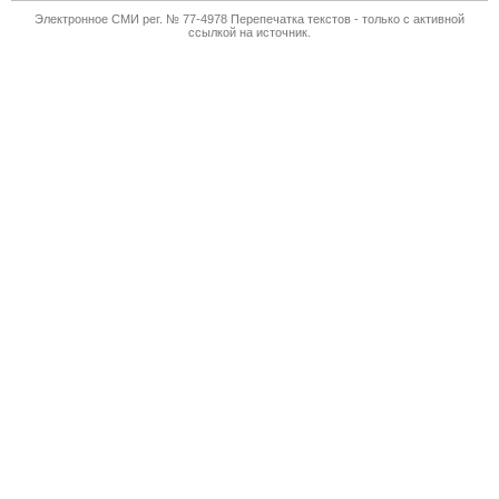
Электронное СМИ рег. № 77-4978 Перепечатка текстов - только с активной
ссылкой на источник.