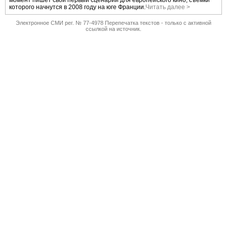
момент пишет свой первый сценарий для европейского кино, съемки
которого начнутся в 2008 году на юге Франции.
Читать далее >
Электронное СМИ рег. № 77-4978 Перепечатка текстов - только с активной
ссылкой на источник.