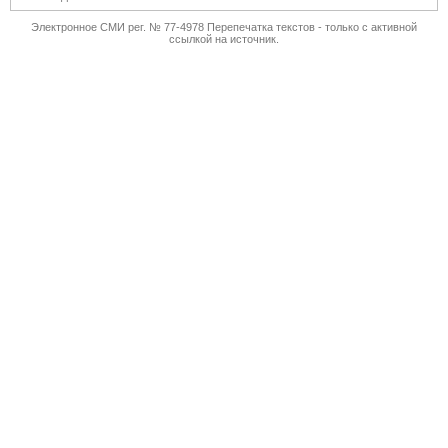
Электронное СМИ рег. № 77-4978 Перепечатка текстов - только с активной
ссылкой на источник.