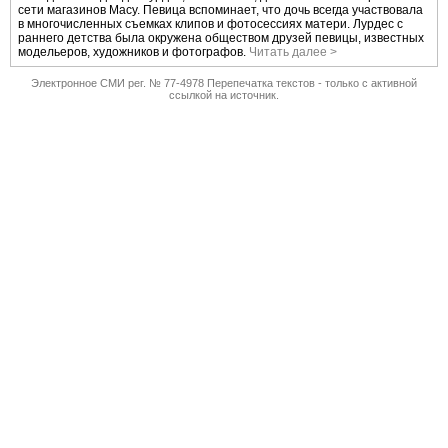
сети магазинов Macy. Певица вспоминает, что дочь всегда участвовала
в многочисленных съемках клипов и фотосессиях матери. Лурдес с
раннего детства была окружена обществом друзей певицы, известных
модельеров, художников и фотографов.
Читать далее >
Электронное СМИ рег. № 77-4978 Перепечатка текстов - только с активной
ссылкой на источник.