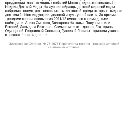
преддверии главных модных событий Москвы, здесь состоялась 4-я
Неделя Детской Моды. На лучшие образцы детской мировой моды
собрались посмотреть несколько тысяч гостей, среди которых - видные
деятели fashion-индустрии, деловой и культурной элиты. За яркими
трендами сезона осень-зима 2011/12 вместе со своими детьми
наблюдали: Алика Смехова, Бочкарева Наталья, Папунаишвили
Евгений, Давыдова Виктория. Самые смелые – дочери Екатерины
Одинцовой, Георгиевой Снежаны, Гузеевой Ларисы - приняли участие
в показах.
Читать далее >
Электронное СМИ рег. № 77-4978 Перепечатка текстов - только с активной
ссылкой на источник.