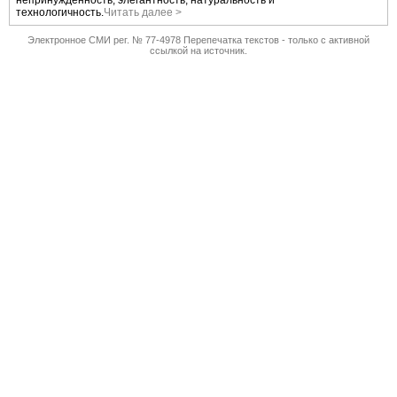
непринужденность, элегантность, натуральность и
технологичность.
Читать далее >
Электронное СМИ рег. № 77-4978 Перепечатка текстов - только с активной
ссылкой на источник.