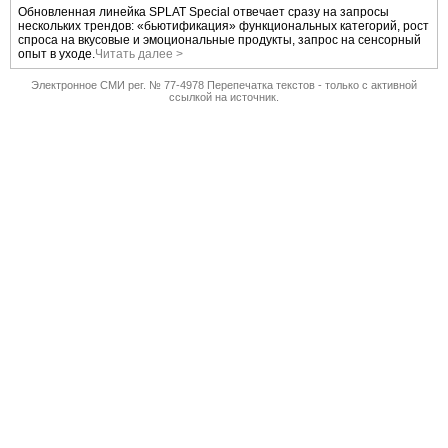
Обновленная линейка SPLAT Special отвечает сразу на запросы
нескольких трендов: «бьютификация» функциональных категорий, рост
спроса на вкусовые и эмоциональные продукты, запрос на сенсорный
опыт в уходе.
Читать далее >
Электронное СМИ рег. № 77-4978 Перепечатка текстов - только с активной
ссылкой на источник.