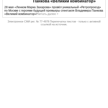
Панкова «Великий комбинатор»
28 мая «Ленком Марка Захарова» провёл уникальный «Ретропроезд»
по Москве с героями будущей премьеры спектакля Владимира Панкова
«Великий комбинатор»!
Читать далее >
Электронное СМИ рег. № 77-4978 Перепечатка текстов - только с активной
ссылкой на источник.