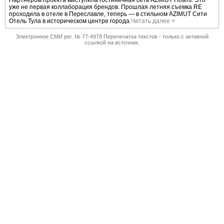
Партнером проекта выступила гостиничная сеть AZIMUT Hotels. Это
уже не первая коллаборация брендов. Прошлая летняя съемка RE
проходила в отеле в Переславле, теперь — в стильном AZIMUT Сити
Отель Тула в историческом центре города.
Читать далее >
Электронное СМИ рег. № 77-4978 Перепечатка текстов - только с активной
ссылкой на источник.