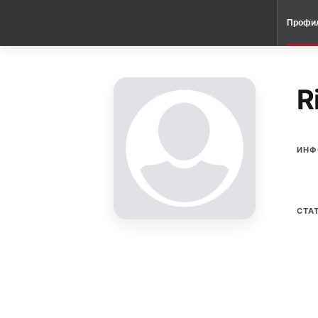
Профи
R
ИНФ
СТА