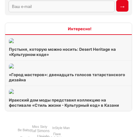
Интересно
Пустыня, которую можно носить: Desert Heritage на
«Культурном коде»
«Город мастеров»: двенадцать голосов татарстанского
дизайна
Иракский дом моды представил коллекцию на
фестивале «Стиль жизни - Культурный код» в Казани
Miss Sixty
InStyle Man
Be Baby
Raf Simons
Панк
Uniqlo