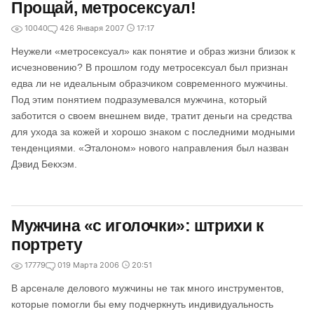
Прощай, метросексуал!
10040
4
26 Января 2007
17:17
Неужели «метросексуал» как понятие и образ жизни близок к
исчезновению? В прошлом году метросексуал был признан
едва ли не идеальным образчиком современного мужчины.
Под этим понятием подразумевался мужчина, который
заботится о своем внешнем виде, тратит деньги на средства
для ухода за кожей и хорошо знаком с последними модными
тенденциями. «Эталоном» нового направления был назван
Дэвид Бекхэм.
Мужчина «с иголочки»: штрихи к
портрету
17779
0
19 Марта 2006
20:51
В арсенале делового мужчины не так много инструментов,
которые помогли бы ему подчеркнуть индивидуальность