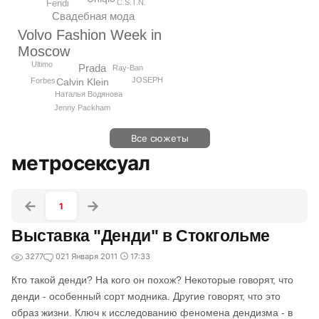
Fendi
C.S.T.N.
Свадебная мода
Volvo Fashion Week in
Moscow
Ultimo
Prada
Ray-Ban
JOSEPH
Forbes
Calvin Klein
Наталья Водянова
Jenny Packham
Все сюжеты
метросексуал
1
Выставка "Денди" в Стокгольме
3277
0
21 Января 2011
17:33
Кто такой денди? На кого он похож? Некоторые говорят, что
денди - особенный сорт модника. Другие говорят, что это
образ жизни. Ключ к исследованию феномена дендизма - в