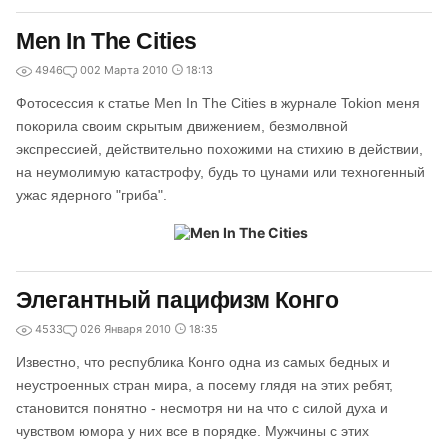
Men In The Cities
4946
0
02 Марта 2010
18:13
Фотосессия к статье Men In The Cities в журнале Tokion меня
покорила своим скрытым движением, безмолвной
экспрессией, действительно похожими на стихию в действии,
на неумолимую катастрофу, будь то цунами или техногенный
ужас ядерного "гриба".
Элегантный пацифизм Конго
4533
0
26 Января 2010
18:35
Известно, что республика Конго одна из самых бедных и
неустроенных стран мира, а посему глядя на этих ребят,
становится понятно - несмотря ни на что с силой духа и
чувством юмора у них все в порядке. Мужчины с этих