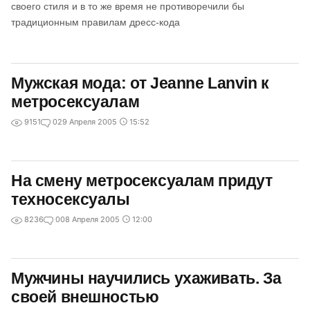
своего стиля и в то же время не противоречили бы
традиционным правилам дресс-кода
Мужская мода: от Jeanne Lanvin к
метросексуалам
9151
0
29 Апреля 2005
15:52
На смену метросексуалам придут
техносексуалы
8236
0
08 Апреля 2005
12:00
Мужчины научились ухаживать. За
своей внешностью