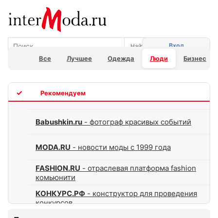
Вход
Все
Лучшее
Одежда
Люди
Бизнес
TOP
Babushkin.ru
- фотограф красивых событий
MODA.RU
- новости моды с 1999 года
FASHION.RU
- отраслевая платформа fashion
комьюнити
КОНКУРС.РФ
- конструктор для проведения
конкурсов