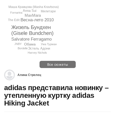
Маша Кравцова (Masha Kravtsova)
Anna Sui
Милитари
Fornarina
MaxMara
Весна-лето 2010
The Edit
Жизель Бундхен
(Gisele Bundchen)
Salvatore Ferragamo
Обама
JNBY
Ума Турман
Эстель Адони
Bordelle
Harvey Nichols
Все сюжеты
Алина Стрелец
adidas представила новинку –
утепленную куртку adidas
Hiking Jacket